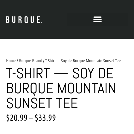
Home
/
Burque Brand
/ T-Shirt — Soy de Burque Mountain Sunset Tee
T-SHIRT — SOY DE
BURQUE MOUNTAIN
SUNSET TEE
$
20.99
–
$
33.99