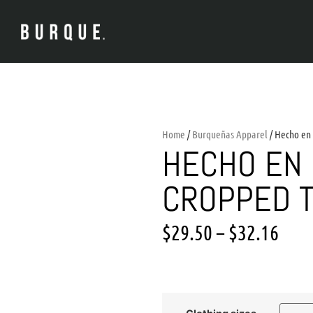
Home
/
Burqueñas Apparel
/ Hecho en
HECHO EN
CROPPED 
$
29.50
–
$
32.16